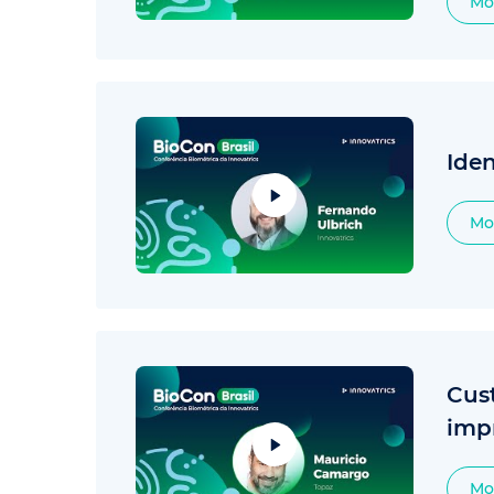
Mo
Iden
Mo
Cus
impr
Mo