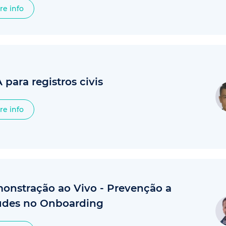
re info
para registros civis
re info
onstração ao Vivo - Prevenção a
udes no Onboarding