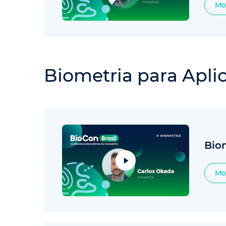
Mo
Biometria para Apli
Biom
Mo