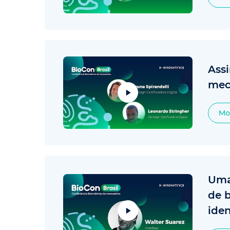
Assi
mec
Mo
Uma
de 
iden