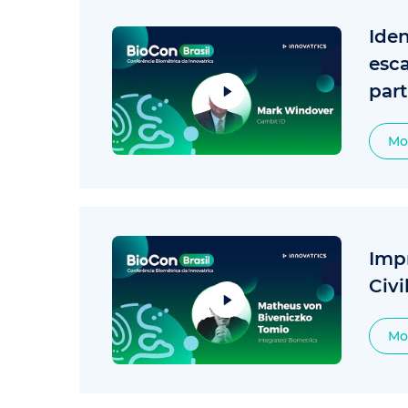
Ide
esc
par
Mo
Impr
Civi
Mo