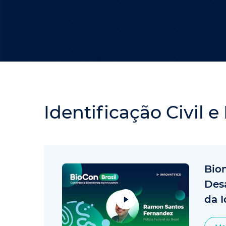
Identificação Civil 
Biom
Des
da 