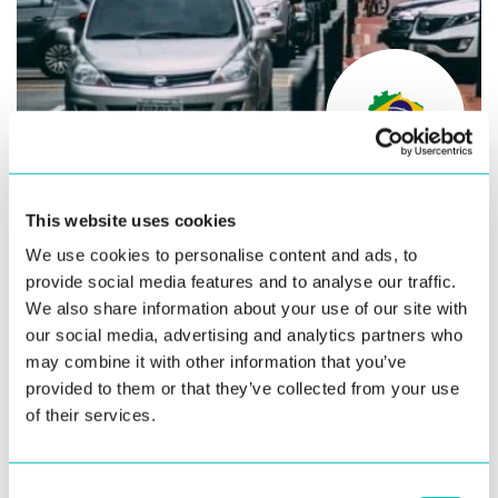
Brasil (Goias) |
Gobierno
Implementación de datos biométricos para
This website uses cookies
proteger la emisión de licencias de conducir
We use cookies to personalise content and ads, to
provide social media features and to analyse our traffic.
Leer más
We also share information about your use of our site with
our social media, advertising and analytics partners who
may combine it with other information that you’ve
PREVENCIÓN DE FRAUDE DE IDENTIDAD
IDENTIFICACIÓN CIVIL
provided to them or that they’ve collected from your use
of their services.
Consent