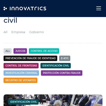
Skip to content
Category:
Identificación
civil
All
Empresa
Gobierno
ALL
JUEGOS
CONTROL DE ACCESO
PREVENCIÓN DE FRAUDE DE IDENTIDAD
E-KYC
CONTROL DE FRONTERAS
IDENTIFICACIÓN CIVIL
INVESTIGACIÓN CRIMINAL
PROTECCIÓN CONTRA FRAUDE
REGISTRO DE VOTANTES
IDENTIFICACIÓN CIVIL