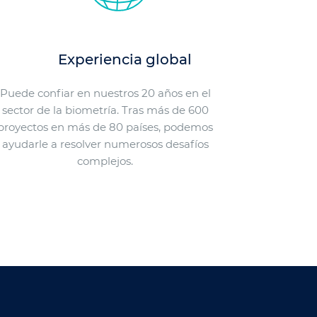
Experiencia global
Puede confiar en nuestros 20 años en el
sector de la biometría. Tras más de 600
proyectos en más de 80 países, podemos
ayudarle a resolver numerosos desafíos
complejos.