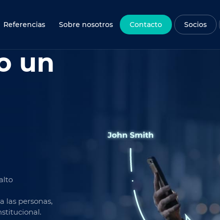
Referencias
Sobre nosotros
Contacto
Socios
o un
alto
 las personas,
stitucional.