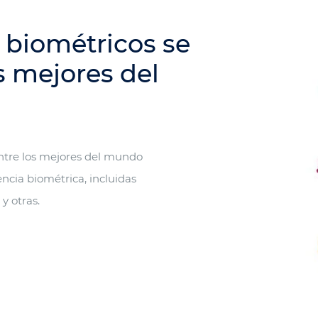
 biométricos se
s mejores del
tre los mejores del mundo
encia biométrica, incluidas
y otras.