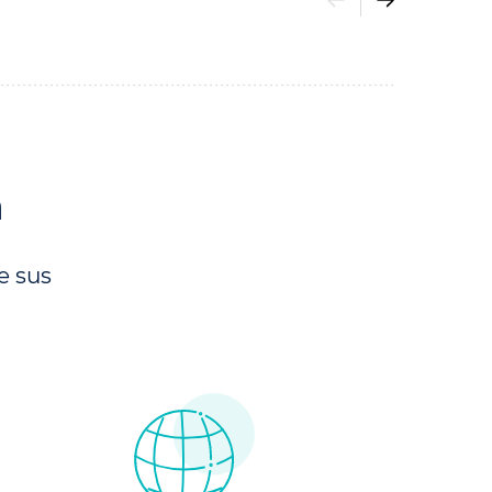
a
e sus