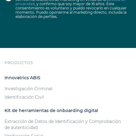
privacidad
, y confirmo que soy mayor de 16 años. Este
consentimiento es voluntario y puedo revocarlo en cualquier
momento. Puedo oponerme al marketing directo, incluida la
elaboración de perfiles.
PRODUCTOS
Innovatrics ABIS
Investigación Criminal
Identificación Civil
Kit de herramientas de onboarding digital
Extracción de Datos de Identificación y Comprobación
de autenticidad
Verificación Facial