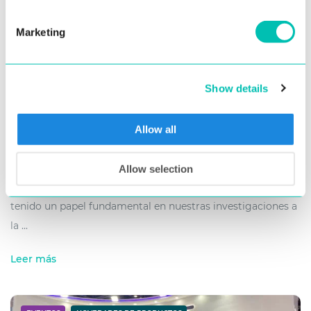
Marketing
27. junio 2023
Innovatrics se alía con los investigadores de
Show details
DeepMind para la Eastern European Machine
Learning Summer School (Escuela de Verano
Allow all
sobre Aprendizaje Automático de la Europa
del Este) que se celebra en Košice
Allow selection
En los últimos diez años, el aprendizaje automático ha
tenido un papel fundamental en nuestras investigaciones a
la ...
Leer más