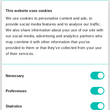
26. julio 2023
This website uses cookies
BioCon viaja por el Atlántico. La única
conferencia sobre biometría que se celebra
We use cookies to personalise content and ads, to
provide social media features and to analyse our traffic.
en Brasil es a cargo de Innovatrics
We also share information about your use of our site with
Durante dos días,los invitados de BioCon han sido testigos
our social media, advertising and analytics partners who
may combine it with other information that you’ve
de cómo diversos usos de la tecnología biométrica han ...
provided to them or that they’ve collected from your use
of their services.
Leer más
Consent
EVENTOS
Necessary
Selection
Preferences
Statistics