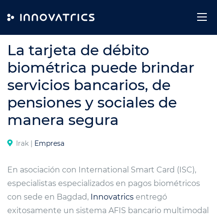
Skip to content
PREVENCIÓN DE FRAUDE DE IDENTIDAD
La tarjeta de débito
biométrica puede brindar
servicios bancarios, de
pensiones y sociales de
manera segura
Irak |
Empresa
En asociación con International Smart Card (ISC),
especialistas especializados en pagos biométricos
con sede en Bagdad,
Innovatrics
entregó
exitosamente un sistema AFIS bancario multimodal