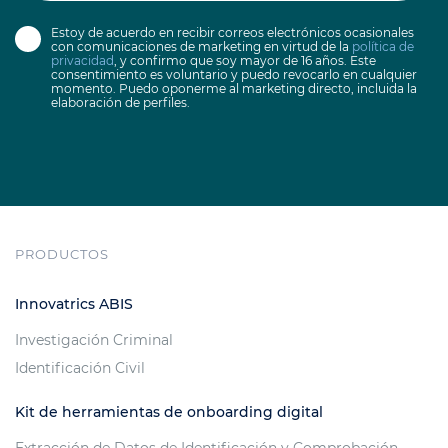
Estoy de acuerdo en recibir correos electrónicos ocasionales
con comunicaciones de marketing en virtud de la
política de
privacidad
, y confirmo que soy mayor de 16 años. Este
consentimiento es voluntario y puedo revocarlo en cualquier
momento. Puedo oponerme al marketing directo, incluida la
elaboración de perfiles.
PRODUCTOS
Innovatrics ABIS
Investigación Criminal
Identificación Civil
Kit de herramientas de onboarding digital