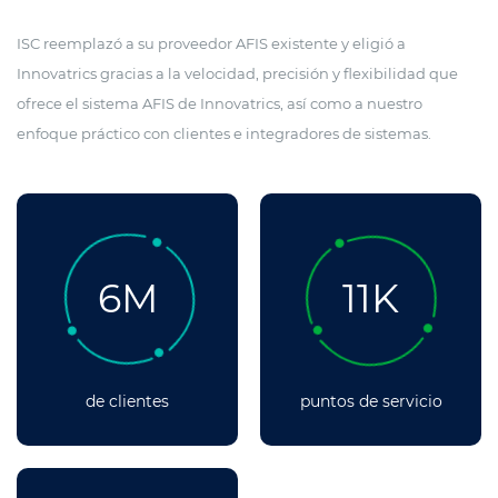
ISC reemplazó a su proveedor AFIS existente y eligió a
Innovatrics gracias a la velocidad, precisión y flexibilidad que
ofrece el sistema AFIS de Innovatrics, así como a nuestro
enfoque práctico con clientes e integradores de sistemas.
6M
11K
de clientes
puntos de servicio