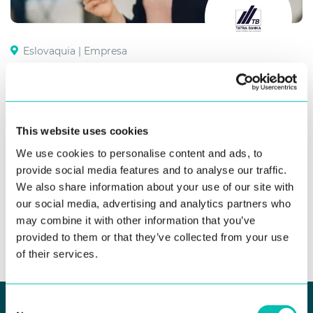
Eslovaquia |
Empresa
Incorporación de nuevos clientes al banco en
solo 2 minutos. De forma remota.
Leer más
This website uses cookies
We use cookies to personalise content and ads, to
provide social media features and to analyse our traffic.
We also share information about your use of our site with
our social media, advertising and analytics partners who
may combine it with other information that you’ve
Ver todas las referencias
provided to them or that they’ve collected from your use
of their services.
Consent