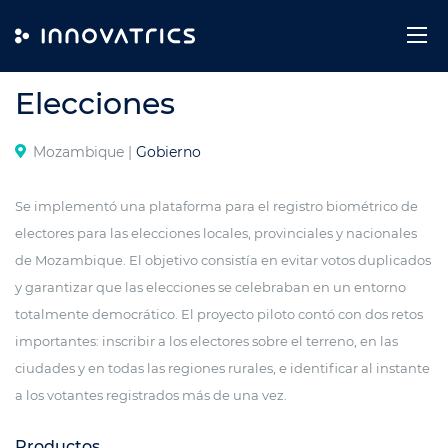
Skip to content
REGISTRO DE VOTANTES
Elecciones
Mozambique |
Gobierno
Se implementó una plataforma para el registro biométrico de
electores para las elecciones locales, provinciales y nacionales
de Mozambique. El objetivo consistía en evitar votos duplicados
y garantizar que las elecciones se celebraban en un entorno
totalmente democrático. El proyecto piloto contó con dos retos
importantes: inscribir a los electores sobre el terreno, en las
ciudades y en todas las regiones rurales, e identificar al instante
a los votantes registrados más de una vez.
Productos